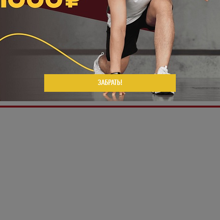
 дарить тебе больше драйва и помогать достигать результатов
ем.
лассы уже 12 января
и оцени нововведения первым. Расписан
Укажите ваш возраст
ЗАБРАТЬ!
Число
Месяц
Год
СЯ