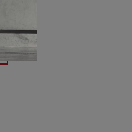
 с
ие
здесь.