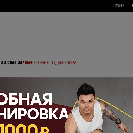
СТУДИИ
ТИ И СОБЫТИЯ
ОБНОВЛЕНИЯ В СТУДИЯХ КЛУБА!
ния в студиях клуба!
 начинаем тренировки в
Fitbox
и
Cycle
по-новому!
 связки, музыкальный плейлист и опыт. Ещё динамичнее, ещё 