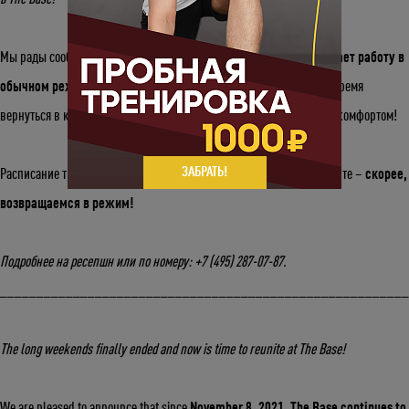
Мы рады сообщить, что с
8 ноября 2021 года The Base продолжает работу в
обычном режиме
. Начались дожди и стало прохладнее – самое время
вернуться в клуб, где мы сможем разогреться и провести время с комфортом!
ЗАБРАТЬ!
Расписание тренировок вы можете увидеть в приложении и на сайте –
скорее,
возвращаемся в режим!
Подробнее на ресепшн или по номеру: +7 (495) 287-07-87.
_______________________________________________________
The long weekends finally ended and now is time to reunite at The Base!
We are pleased to announce that since
November 8, 2021, The Base continues to