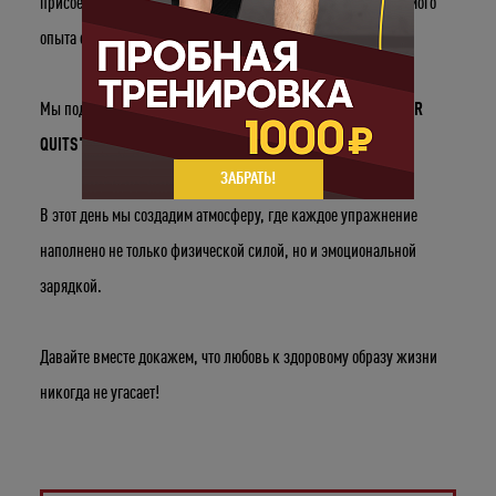
присоединяйтесь к нам в студию
CROSSFIT
, для незабываемого
опыта спорта и веселья.
Мы подготовили для вас необычный комплекс
"CUPID NEVER
QUITS"
.
ЗАБРАТЬ!
В этот день мы создадим атмосферу, где каждое упражнение
наполнено не только физической силой, но и эмоциональной
зарядкой.
Давайте вместе докажем, что любовь к здоровому образу жизни
Укажите ваш возраст
никогда не угасает!
Число
Месяц
Год