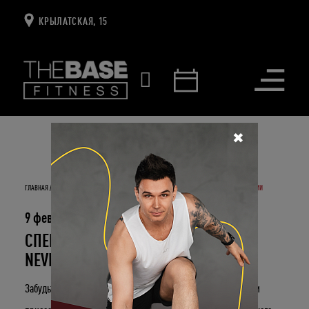
КРЫЛАТСКАЯ, 15
Открыть
меню
✖
ГЛАВНАЯ
НОВОСТИ И СОБЫТИЯ
СПЕЦИАЛЬНЫЙ КОМПЛЕКС "CUPID NEVER QUITS" ОТ СТУДИИ
CROSSFIT
9 февраля 2024
СПЕЦИАЛЬНЫЙ КОМПЛЕКС "CUPID
NEVER QUITS" ОТ СТУДИИ CROSSFIT
Забудьте о стандартных планах на этот романтический день и