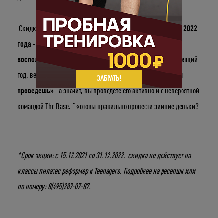
Скидки, которые вы ждали, уже здесь:
с 15 по 31 декабря 2022
года - 5%
на все пакеты групповых тренировок. Вы можете
воспользоваться скидкой
и купить тренировки на предстоящий
год, ведь как известно
как Новый Год встретишь, так его и
ЗАБРАТЬ!
проведешь»
- а значит, вы проведете его активно и с невероятной
командой The Base. Г «отовы правильно провести зимние деньки?
*Срок акции: с 15.12.2021 по 31.12.2022. скидка не действует на
Укажите ваш возраст
классы пилатес реформер и Teenagers. Подробнее на ресепшн или
по номеру: 8(495)287-07-87.
Число
Месяц
Год