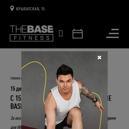
КРЫЛАТСКАЯ, 15
Открыть
меню
✖
ГЛАВНАЯ
НОВОСТИ И СОБЫТИЯ
С 15 ДЕКАБРЯ: ЗИМНИЕ СКИДКИ В THE BASE!
15 декабря 2022
С 15 ДЕКАБРЯ: ЗИМНИЕ СКИДКИ В THE
BASE!
За окном уже сияют нарядные витрины, а значит наступило время
для Winter Sale в The Base!