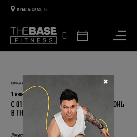
КРЫЛАТСКАЯ, 15
Открыть
меню
✖
ГЛАВНАЯ
НОВОСТИ И СОБЫТИЯ
С 01 ПО 19 ИЮНЯ – «СКАЗОЧНЫЙ» ИЮНЬ В THE BASE
1 июня 2022
С 01 ПО 19 ИЮНЯ – «СКАЗОЧНЫЙ» ИЮНЬ
В THE BASE
Никогда отдыхать не было так просто - вместе с The Base!