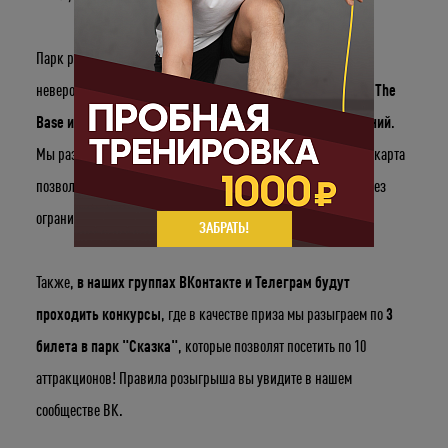
Парк развлечений «Сказка» совместно с The Base запускает
невероятный конкурс!
С 1 по 19 июня приводите друзей в The
Base и получите шанс выиграть приз от парка развлечений
.
Мы разыграем для вас
1 карту «Безлимит» на 2 персоны
: карта
позволит вам в течение 1 дня посещать аттракционы парка без
ограничений!
ЗАБРАТЬ!
Также,
в наших группах ВКонтакте и Телеграм будут
проходить конкурсы
, где в качестве приза мы разыграем по
3
билета в парк "Сказка"
, которые позволят посетить по 10
аттракционов! Правила розыгрыша вы увидите в нашем
сообществе ВК.