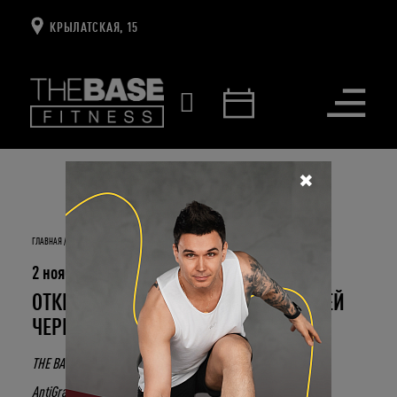
КРЫЛАТСКАЯ, 15
Открыть
меню
✖
ГЛАВНАЯ
НОВОСТИ И СОБЫТИЯ
ОТКРЫВАЙ МИР ANTIGRAVITY С ЮЛИЕЙ ЧЕРНЫШЕВОЙ
2 ноября 2023
ОТКРЫВАЙ МИР ANTIGRAVITY С ЮЛИЕЙ
ЧЕРНЫШЕВОЙ
THE BASE продолжает открывать многообразие тренировок
AntiGravity® в студии Body&Mind.