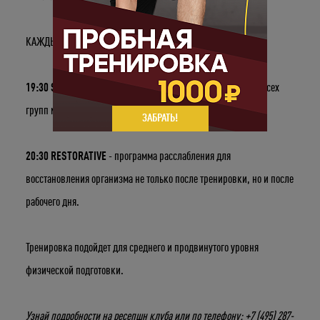
КАЖДЫЙ ЧЕТВЕРГ:
19:30 SUSPENSIONS
- силовая программа для проработки всех
групп мышц, с минимальной нагрузкой на позвоночник.
ЗАБРАТЬ!
20:30 RESTORATIVE
- программа расслабления для
восстановления организма не только после тренировки, но и после
рабочего дня.
Тренировка подойдет для среднего и продвинутого уровня
Укажите ваш возраст
физической подготовки.
Число
Месяц
Год
Узнай подробности на ресепшн клуба или по телефону: +7 (495) 287-