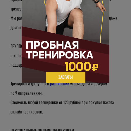
тренеров доступны в режиме онлайн.
Мы разработали 2 формата онлайн тренинга для того, чтобы даже
дома вы смогли поддерживать себя в форме.
ГРУППОВЫЕ ОНЛАЙН ТРЕНИРОВКИ
в которых наш многолетний спортивный опыт и уверенная
поддержка помогут тебе достичь впечатляющих результатов.
ЗАБРАТЬ!
Тренировки доступны в
расписании
утром, днем и вечером
по 9 направлениям.
Стоимость любой тренировки от 120 рублей при покупке пакета
онлайн тренировок.
ПЕРСОНАЛЬНЫЕ ОНЛАЙН ТРЕНИРОВКИ