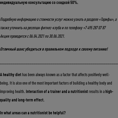
индивидуальную консультацию со скидкой 50%.
Подробную информацию о стоимости услуг можно узнать в разделе «Тарифы», а
также уточнить на ресепшн фитнес-клуба и по телефону +7 495 287 07 87
Акция проводится с 06.04.2021 по 30.06.2021.
Отличный шанс убедиться в правильном подходе к своему питанию!
_______________________________________________________
Укажите ваш возраст
A healthy diet
has been always known as a factor that affects positively well-
Число
Месяц
Год
being. It is also one of the most important factors of building a healthy body and
improving health.
Interaction of a trainer and a nutritionist
results in a
high-
quality and long-term effect
.
In what areas can a nutritionist be helpful?