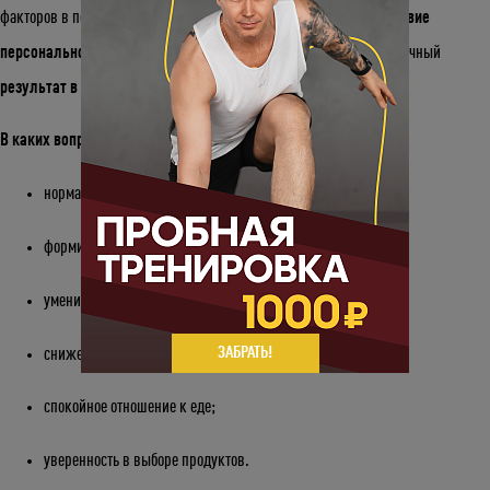
факторов в построении тела и улучшении здоровья.
Взаимодействие
персонального тренера и диетолога
– качественный и долгосрочный
результат в построении тела и улучшении здоровья
.
В каких вопросах может быть полезен диетолог?
нормализация пищевого поведения;
формирование здоровых пищевых привычек;
умение отличать физический голод от эмоционального;
ЗАБРАТЬ!
снижение веса;
спокойное отношение к еде;
уверенность в выборе продуктов.