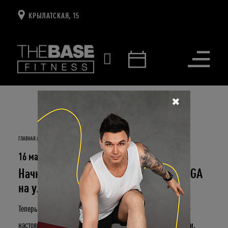
КРЫЛАТСКАЯ, 15
Открыть
меню
✖
ГЛАВНАЯ
НОВОСТИ И СОБЫТИЯ
НАЧНИ УТРО В ЛУЧАХ СОЛНЦА. HATHA YOGA НА УЛИЦЕ
16 мая 2019
Начни утро в лучах солнца. HATHA YOGA
на улице
Теперь у вас есть возможность сделать начало своего дня по-
настоящему особенным, впустить энергию солнца и гармонии.