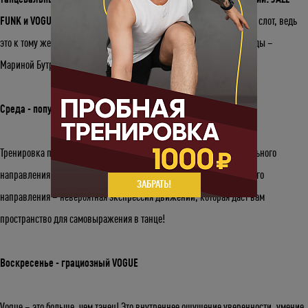
FUNK и VOGUE.
Заходи в приложение или на сайт и бронируй свой слот, ведь
это к тому же и шанс познакомиться с новым членом нашей команды –
Мариной Бутримовой.
Среда - популярный JAZZ FUNK
Тренировка построена на основе молодого и популярного танцевального
направления, захватившего шоу-бизнес. Одна из особенностей этого
ЗАБРАТЬ!
направления – невероятная экспрессия движений, которая даст вам
пространство для самовыражения в танце!
Воскресенье - грациозный VOGUE
Vogue – это больше, чем танец! Это внутреннее ощущение уверенности, умение