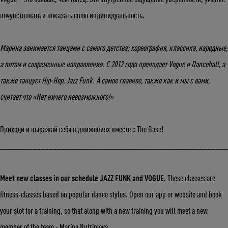
почувствовать и показать свою индивидуальность.
Марина занимается танцами с самого детства: хореография, классика, народные,
а потом и современные направления. С 2012 года преподает Vogue и Dancehall, а
также танцует Hip-Hop, Jazz Funk. А самое главное, также как и мы с вами,
считает что «Нет ничего невозможного!»
Приходи и выражай себя в движениях вместе с The Base!
_______________________________________________________
Meet new classes in our schedule JAZZ FUNK and VOGUE.
These classes are
fitness-classes based on popular dance styles. Open our app or website and book
your slot for a training, so that along with a new training you will meet a new
Укажите ваш возраст
member of the team - Marina Butrimova.