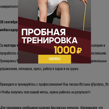
невероятного праздника!
30 сентября 2021 года в 14:00
состоится
специальный класс от
амбассадора Reebok
, в прошлом - успешного бойца ММА.
За
полтора часа с Юстыной Грачык
вы не только сможете сжечь калории и
проработать все мышечные группы, стать чуть более гибкими и выносливыми.
ЗАБРАТЬ!
Тренировка Фитнес-тайский бокс включает в себя растяжку, функциональные
упражнения, пятнашки, пресс, работу в парах и на груше.
Приходите и тренируйтесь с профессионалом! Как писала Юстына @justyna_fit:
«Чтобы получить тело вашей мечты, нужно работать на результат!»
Для тренировки необходимо наличие боксерских перчаток. Напоминаем, что