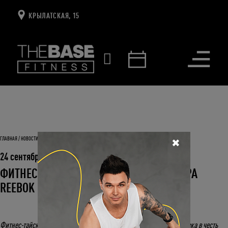
КРЫЛАТСКАЯ, 15
Открыть
меню
ГЛАВНАЯ
НОВОСТИ И СОБЫТИЯ
ФИТНЕС-ТАЙСКИЙ БОКС ОТ АМБАССАДОРА REEBOK
✖
24 сентября 2021
ФИТНЕС-ТАЙСКИЙ БОКС ОТ АМБАССАДОРА
REEBOK
Фитнес-тайский бокс от амбассадора Reebok - уникальная тренировка в честь