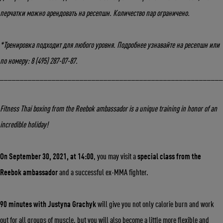
перчатки можно арендовать на ресепшн. Количество пар ограничено.
*Тренировка подходит для любого уровня. Подробнее узнавайте на ресепшн или
по номеру: 8 (495) 287-07-87.
_______________________________________________________
Fitness Thai boxing from the Reebok ambassador is a unique training in honor of an
incredible holiday!
Укажите ваш возраст
On September 30, 2021, at 14:00
, you may visit a
special class from the
Reebok ambassador
and a successful ex-MMA fighter.
Число
Месяц
Год
90 minutes with Justyna Grachyk
will give you not only calorie burn and work
out for all groups of muscle, but you will also become a little more flexible and