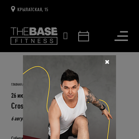
КРЫЛАТСКАЯ, 15
Открыть
меню
✖
ГЛАВНАЯ
НОВОСТИ И СОБЫТИЯ
CROSSFIT KRYLATSKY ROWING CHALLENGE
26 июля 2023
CrossFit Krylatsky Rowing CHALLENGE
6 августа в 12:00 челлендж по гребле в студии CrossFi
t!
Собери команду из 3-х человек (в любой комбинации) чтобы