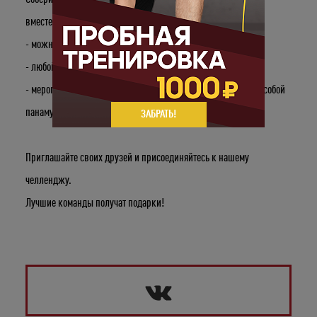
вместе пройти полумарафон на гребном тренажере (21000m)
- можно меняться столько раз, сколько захотите
- любой желающий может принять участие
- мероприятие пройдет на улице, так что не забудьте взять с собой
панаму или кепку и обязательно бутылку с водой.
ЗАБРАТЬ!
Приглашайте своих друзей и присоединяйтесь к нашему
челленджу.
Лучшие команды получат подарки!
Укажите ваш возраст
Число
Месяц
Год