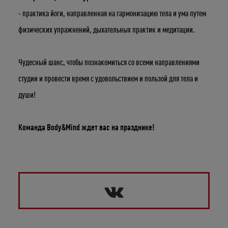
Укажите ваш возраст
- практика йоги, направленная на гармонизацию тела и ума путем
физических упражнений, дыхательных практик и медитации.
Число
Месяц
Год
Чудесный шанс, чтобы познакомиться со всеми направлениями
студии и провести время с удовольствием и пользой для тела и
души!
Команда Body&Mind ждет вас на празднике!