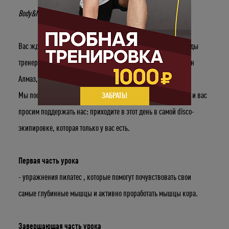
Body&Mind? В наши планы как раз входило вас удивить!
Вас ждет трехчасовой мастер-класс при участии всей команды
тренеров: Ахметова Вероника, Чиркова Виктория, Ахмет-Жан
Алмаз, Чернышева Юлия.
Мы постараемся создать DISCO-атмосферу на мастер-классе и вас
ЗАБРАТЬ!
просим поддержать нас: приходите в этот день в самой disco-
экипировке, которая только у вас есть.
Первая часть урока
- упражнения пилатес , которые помогут почувствовать свои
самые глубинные мышцы и активно проработать мышцы кора.
Завершающая часть урока