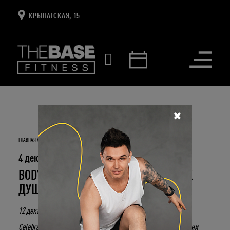
КРЫЛАТСКАЯ, 15
Открыть
меню
✖
ГЛАВНАЯ
НОВОСТИ И СОБЫТИЯ
BODY&MIND CELEBRATION. ПРАЗДНИК ДУШИ И ТЕЛА.
4 декабря 2020
BODY&MIND CELEBRATION. ПРАЗДНИК
ДУШИ И ТЕЛА.
12 декабря в 14.00 приглашаем вас на праздник «Body&Mind
Celebration» в стиле DISCO-вечеринки. Неожиданно для студии