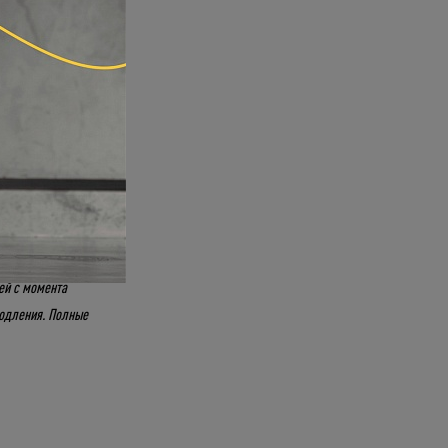
за 8 900
вленным! Кроме
с жирными
давно задуманное
лей за 30 дней в
ей с момента
родления. Полные