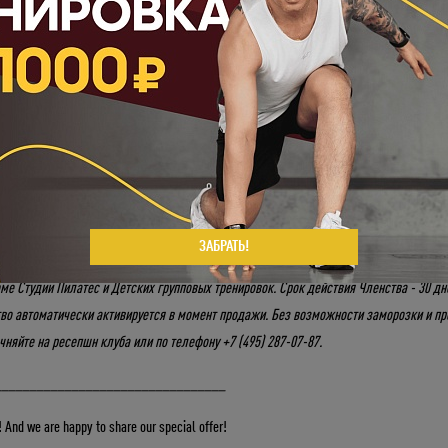
ря по 1 декабря
(включительно) 2022 года -
“Членство 30 дней”
со скидкой,
всего 
 750 рублей!*
ных тренировок
– это возможность
получить
результат
и встретить 2023 год обно
овки помогают
прийти в форму
, они также разгоняют метаболизм – к праздникам 
лучший
подарок самому себе
. Используйте этот шанс, чтобы наконец реализовать 
оду.
e к достижению поставленных целей и навстречу самым невероятным результатам!
ЗАБРАТЬ!
тавляет возможность посетить 30 любых групповых тренировок стоимостью 1000 руб
ме Студии Пилатес и Детских групповых тренировок. Срок действия Членства - 30 дн
Укажите ваш возраст
тво автоматически активируется в момент продажи. Без возможности заморозки и п
чняйте на ресепшн клуба или по телефону +7 (495) 287-07-87.
Число
Месяц
Год
_________________________________
 And we are happy to share our special offer!