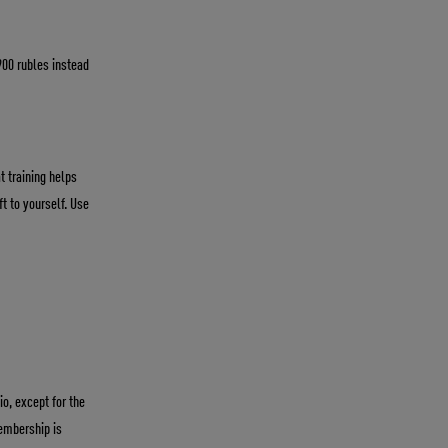
900 rubles instead
t training helps
ft to yourself. Use
io, except for the
Membership is