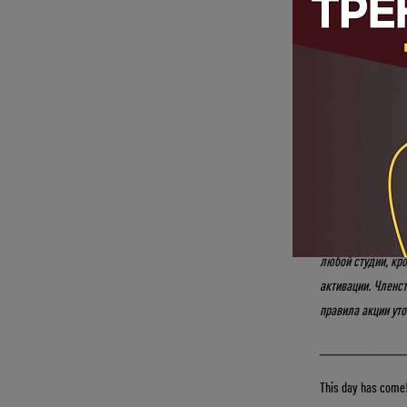
Только с 17 нояб
рублей
вместо
12
30 дней регуляр
того, что тренир
салатиками это 
к этому Новому г
Вместе с The Bas
*Членство предос
любой студии, кро
активации. Членс
правила акции уто
_____________
This day has come!