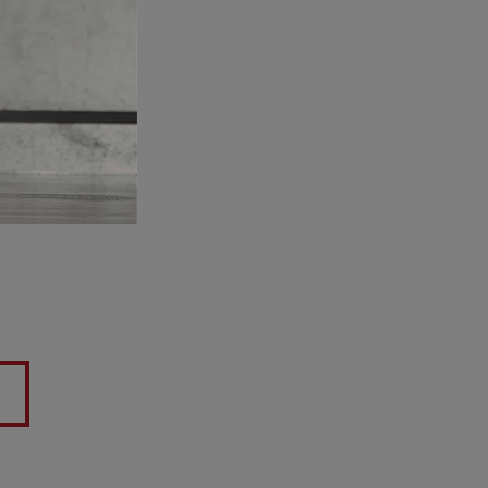
и. Больше не
ни будут списаны