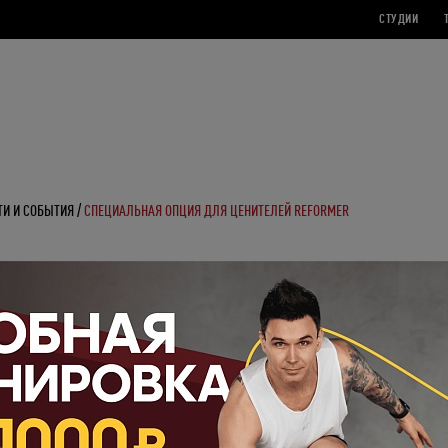
СТУДИИ
ТИ И СОБЫТИЯ
СПЕЦИАЛЬНАЯ ОПЦИЯ ДЛЯ ЦЕНИТЕЛЕЙ REFORMER
ьная опция для ценителей Reformer
вать Reformer, но все места заняты? Не переживай, мы добавим тебя в
ЛИСТ ОЖИД
?
WhatsApp или позвони на ресепшен — администратор добавит тебя в список. С этого
ь попасть на тренировку в числе первых.