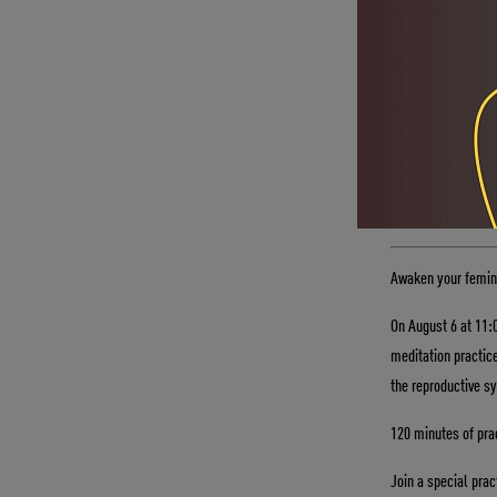
медитативных пра
функционировани
120 минут практи
Присоединяйтесь 
*Подробнее на рес
Awaken your femini
On August 6 at 11:
meditation practic
the reproductive s
120 minutes of pra
Join a special pra