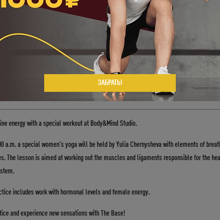
ктик. Занятие направлено на проработку мышц и связок, отвечающих за здоровое
е репродуктивной системы.
ки включают в себя работу с гормональным фоном и женской энергией.
Укажите ваш возраст
к особенной практике и испытывайте новые ощущения вместе с The Base!
ЗАБРАТЬ!
Число
Месяц
Год
епшн или по номеру: 8 (495) 287-07-87.
ne energy with a special workout at Body&Mind Studio.
00 a.m. a special women's yoga will be held by Yulia Chernysheva with elements of breat
es. The lesson is aimed at working out the muscles and ligaments responsible for the hea
ystem.
ctice includes work with hormonal levels and female energy.
ctice and experience new sensations with The Base!