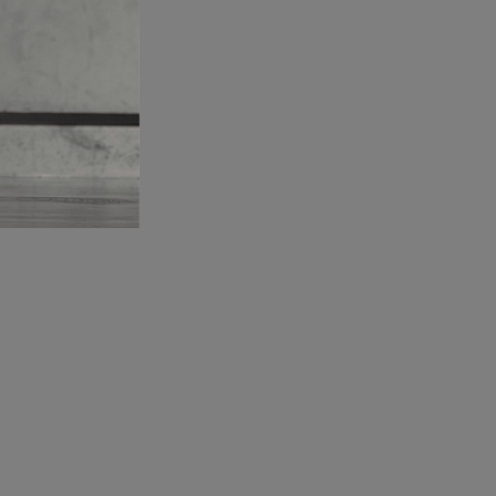
.
ннее и