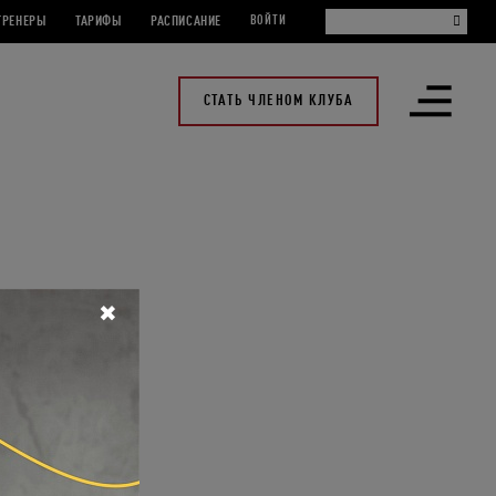
ТРЕНЕРЫ
ТАРИФЫ
РАСПИСАНИЕ
ВОЙТИ
СТАТЬ ЧЛЕНОМ КЛУБА
Открыть
меню
✖
Base X Pro!
у
с Акмалом
ое