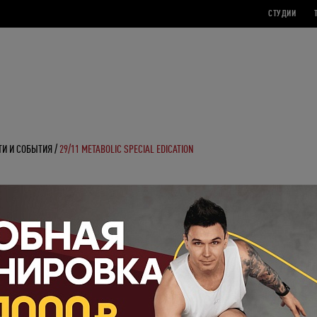
СТУДИИ
ТИ И СОБЫТИЯ
29/11 METABOLIC SPECIAL EDICATION
tabolic Special Edication
выгорание и включаем энергию на MAXимум в студии 
 тебя
29 ноября в 14:30
на функциональную тренировк
,
которая не просто прокачает мышцы, а перезапустит тв