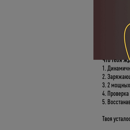
За 90 минут
Тело не 
Запустим
Прокачае
сильнее.
Что тебя ж
1. Динамич
2. Заряжаю
3. 2 мощны
4. Проверка
5. Восстан
Твоя устало