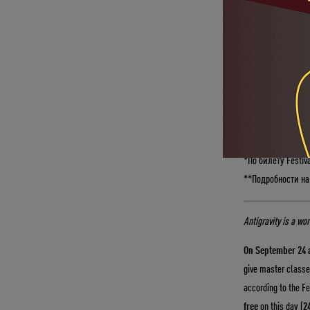
Pack. Также, купи
день
(24.09)
!
Вы удивитесь кра
Все желающие смо
антигравити. Пом
Познакомьтесь с 
*По билету Festi
**Подробности на
Antigravity is a wor
On September 24 a
give master classe
according to the Fe
free
on this day (
2