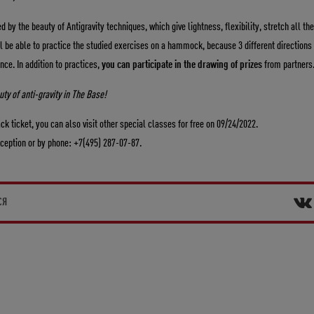
ed by the beauty of Antigravity techniques, which give lightness, flexibility, stretch all t
l be able to practice the studied exercises on a hammock, because 3 different directions 
once. In addition to practices,
you can participate in the drawing of prizes
from partners
ty of anti-gravity in The Base!
ck ticket, you can also visit other special classes for free on 09/24/2022.
reception or by phone: +7(495) 287-07-87.
СЯ