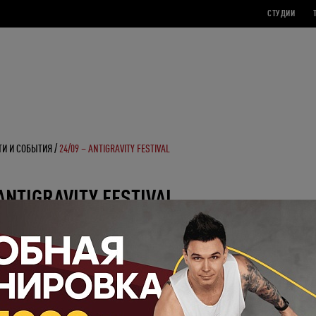
СТУДИИ
ТИ И СОБЫТИЯ
24/09 – ANTIGRAVITY FESTIVAL
 ANTIGRAVITY FESTIVAL
 мир легкости, баланса и красоты. Если вы еще не знакомы с данным направлением,
00
, в субботу, студия Body&Mind проводит
Antigravity
Festival
, где сразу три тренер
тоимость специального класса 500 рублей (даже если вы не член клуба The Base) по