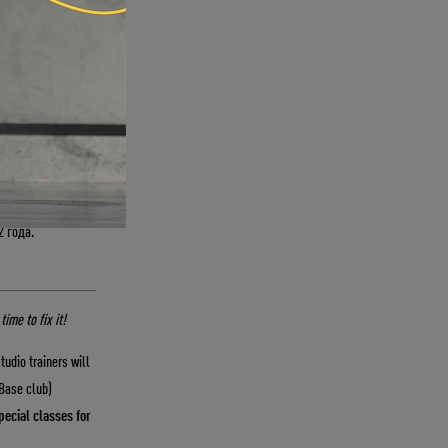
ные классы
в этот
 и позвоночник.
х направления
2 года.
time to fix it!
tudio trainers will
 Base club)
pecial classes for