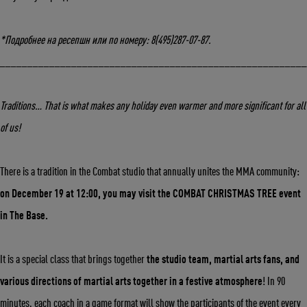
*Подробнее на ресепшн или по номеру: 8(495)287-07-87.
_______________________________________________________
Traditions… That is what makes any holiday even warmer and more significant for all
of us!
Укажите ваш возраст
There is a tradition in the Combat studio that annually unites the MMA community:
Число
Месяц
Год
on December 19 at 12:00, you may visit the COMBAT CHRISTMAS TREE event
in The Base.
It is a special class that brings together
the studio team, martial arts fans, and
various directions of martial arts together in a festive atmosphere
! In 90
minutes, each coach in a game format will show the participants of the event every