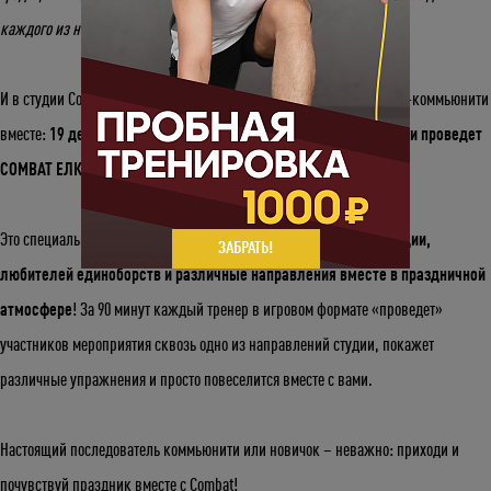
каждого из нас!
И в студии Combat есть традиция, которая ежегодно собирает MMA-коммьюнити
вместе:
19 декабря в 12:00 специально для вас команда студии проведет
COMBAT ЕЛКУ.
Это специальный класс, который
собирает вместе команду студии,
ЗАБРАТЬ!
любителей единоборств и
различные направления вместе в праздничной
атмосфере
! За 90 минут каждый тренер в игровом формате «проведет»
участников мероприятия сквозь одно из направлений студии, покажет
различные упражнения и просто повеселится вместе с вами.
Настоящий последователь коммьюнити или новичок – неважно: приходи и
почувствуй праздник вместе с Combat!