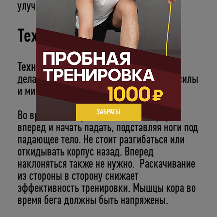
улучшить самочувствие.
Техника бега
Техника для правильного начала бега
делает занятия эффективнее, экономит силы
и минимизирует травмы.
ЗАБРАТЬ!
Во время бега нужно наклонить корпус
вперед и начать падать, подставляя ноги под
падающее тело. Не стоит разгибаться или
откидывать корпус назад. Вперед
наклоняться также не нужно. Раскачивание
из стороны в сторону снижает
эффективность тренировки. Мышцы кора во
время бега должны быть напряжены.