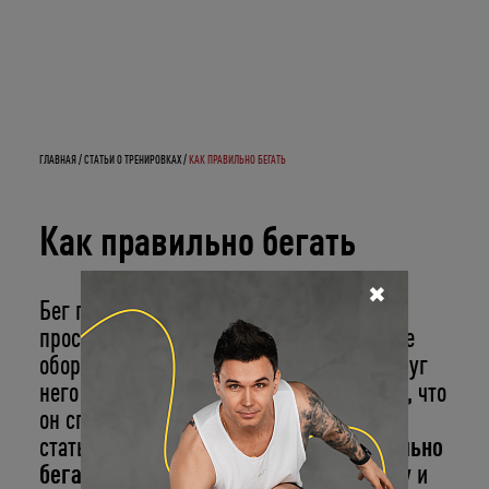
ГЛАВНАЯ
СТАТЬИ О ТРЕНИРОВКАХ
КАК ПРАВИЛЬНО БЕГАТЬ
Как правильно бегать
✖
Бег популярен благодаря кажущейся
простоте. Для него не нужно специальное
оборудование и помещение. Однако вокруг
него существует много мифов, например, что
он способствует быстрому похудению. В
статье рассказываем, как начать
правильно
бегать с нуля
, чтобы не получить травму и