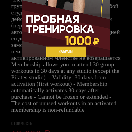
групповых тренировок за 30 дней в любой
студии (кроме студии Pilates). - Срок
действия: 30 дней с момента активации
(первой тренировки) - Членство
автоматически активируется через 30 дней
со дня покупки - Без возможности
заморозки и продления - Стоимость за
неиспользованные тренировки в
ЗАБРАТЬ!
активированном Членстве не возвращается
Membership allows you to attend 30 group
workouts in 30 days at any studio (except the
Pilates studio). - Validity: 30 days from
activation (first workout) - Membership
automatically activates 30 days after
purchase - Cannot be frozen or extended -
The cost of unused workouts in an activated
membership is non-refundable
Укажите ваш возраст
СТОИМОСТЬ