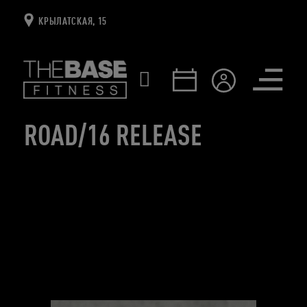
КРЫЛАТСКАЯ, 15
Открыть
меню
ROAD/16 RELEASE