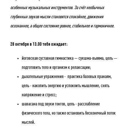
особенных музыкальных инструментов. За счёт необычных
глубинных звуков мысли становятся спокойнее, движения
осознаннее, а общее состояние ровнее, стабильнее и гармоничнее.
28 октября в 13.00 тебя ожидает:
йоговская суставная гимнастика — сукшма-вьяяма, цель —
подготовить тело и организм к релаксации;
дыхательные упражнения - практика базовых пранаям,
цель - накопить энергию и успокоить мышление, снять
напряжение и стресс;
шавасана под звуки гонгов, цель - расслабление
Укажите ваш возраст
физического тела, но также остановить бесконечный поток
мыслей.