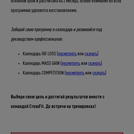
основной цели и рассчитана на 2 месяца, особое внимание во всех
программах уделяется восстановлению.
Укажите ваш возраст
Забирай свою программу в календарь и развивайся под
руководством профессионалов:
Число
Месяц
Год
Календарь FAT LOSS (
посмотреть
или
скачать
)
Календарь MASS GAIN (
посмотреть
или
скачать
)
Календарь COMPETITION (
посмотреть
или
скачать
)
Выбери свою цель и достигай результатов вместе с
командой CrossFit. До встречи на тренировках!