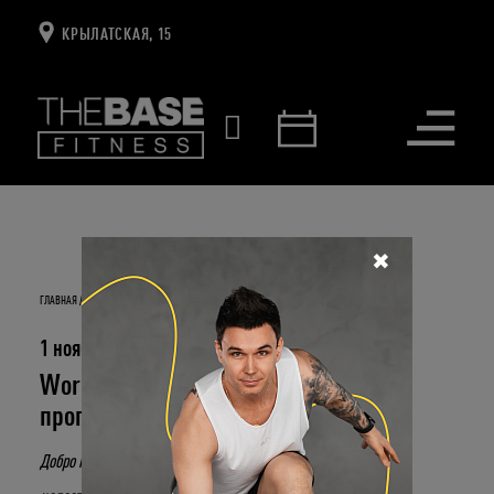
КРЫЛАТСКАЯ, 15
Открыть
меню
✖
ГЛАВНАЯ
НОВОСТИ И СОБЫТИЯ
WORLD OF CROSSFIT. ТРИ ЭФФЕКТИВНЫЕ ПРОГРАММЫ
ТРЕНИРОВОК!
1 ноября 2017
World of CrossFIt. Три эффективные
программы тренировок!
Добро пожаловать в WORLD OF CROSSFIT! В мир, где нет