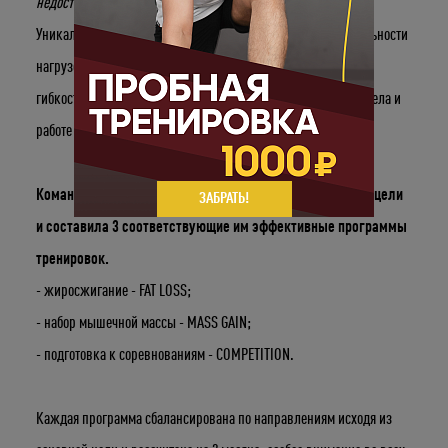
недостижимых целей!
Уникальность тренировок CrossFit заключается в универсальности
нагрузок: ты можешь развивать как силу, выносливость,
гибкость, так и сконцентрироваться на изменении состава тела и
работе над пропорциями.
Команда тренеров студии CrossFit выявила 3 основные цели
ЗАБРАТЬ!
и составила 3 соответствующие им эффективные программы
тренировок.
- жиросжигание - FAT LOSS;
- набор мышечной массы - MASS GAIN;
- подготовка к соревнованиям - COMPETITION.
Каждая программа сбалансирована по направлениям исходя из