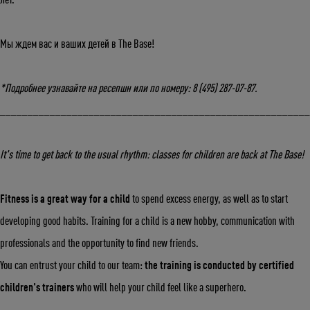
лет.
Мы ждем вас и ваших детей в The Base!
*Подробнее узнавайте на ресепшн или по номеру: 8 (495) 287-07-87.
_______________________________________________________
It's time to get back to the usual rhythm: classes for children are back at The Base!
Укажите ваш возраст
Fitness is a great way for a child
to spend excess energy, as well as to start
developing good habits. Training for a child is a new hobby, communication with
Число
Месяц
Год
professionals and the opportunity to find new friends.
You can entrust your child to our team:
the training is conducted by certified
children's trainers
who will help your child feel like a superhero.