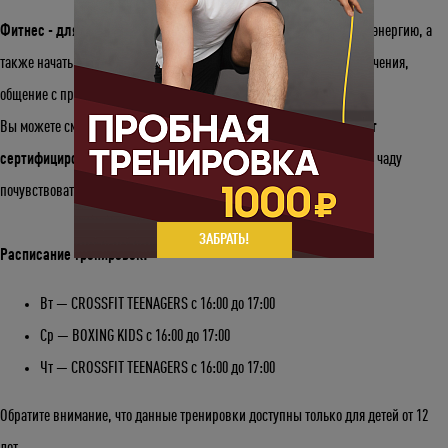
Фитнес - для ребенка
это отличный способ выплеснуть лишнюю энергию, а
также начать развивать в себе хорошие привычки. Это новые увлечения,
общение с профессионалами и возможность найти новых друзей.
Вы можете смело доверить нам своего малыша:
тренировки ведут
сертифицированные детские тренеры
, которые помогут вашему чаду
почувствовать себя супергероем.
ЗАБРАТЬ!
Расписание тренировок:
Вт — CROSSFIT TEENAGERS с 16:00 до 17:00
Ср — BOXING KIDS с 16:00 до 17:00
Чт — CROSSFIT TEENAGERS с 16:00 до 17:00
Обратите внимание, что данные тренировки доступны только для детей от 12