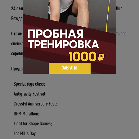
24 сентября
мы организуем спортивный фестиваль в честь Дня
Рождения The Base. Спасибо, что вы с нами уже
6 лет!
Стоимость входного билета - 500 руб.
Вы сможете посетить все
специальные мероприятия от студий и даже поучаствовать в
соревнованиях!
ЗАБРАТЬ!
Предварительная программа мероприятий 24 сентября:
- Special Yoga class;
- Antigravity Festival;
- CrossFit Anniversary Fest;
- RPM Marathon;
- Fight for Shape Games;
- Les Mills Day.