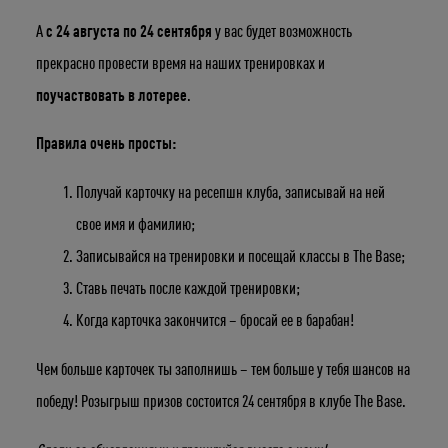
А
с 24 августа по 24 сентября
у вас будет возможность
прекрасно провести время на наших тренировках и
поучаствовать в лотерее
.
Правила очень просты:
Укажите ваш возраст
Получай карточку на ресепшн клуба, записывай на ней
свое имя и фамилию;
Число
Месяц
Год
Записывайся на тренировки и посещай классы в The Base;
Ставь печать после каждой тренировки;
Когда карточка закончится – бросай ее в барабан!
Чем больше карточек ты заполнишь – тем больше у тебя шансов на
победу! Розыгрыш призов состоится 24 сентября в клубе The Base.