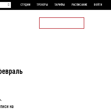
СТУДИИ
ТРЕНЕРЫ
ТАРИФЫ
РАСПИСАНИЕ
ВОЙТИ
СТАТЬ ЧЛЕНОМ КЛУБА
Открыть
меню
 февраль
ь.
аписи на