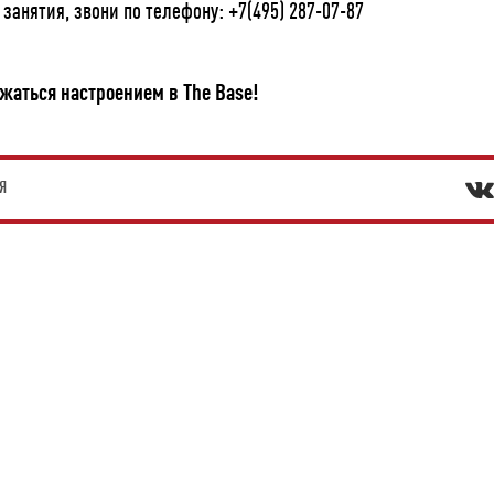
занятия, звони по телефону: +7(495) 287-07-87
жаться настроением в The Base!
Укажите ваш возраст
Я
Число
Месяц
Год