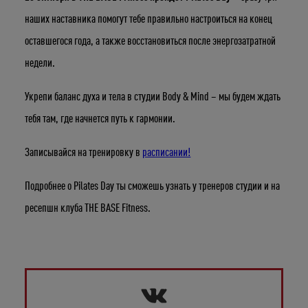
наших наставника помогут тебе правильно настроиться на конец
Укажите ваш возраст
оставшегося года, а также восстановиться после энергозатратной
недели.
Число
Месяц
Год
Укрепи баланс духа и тела в студии Body & Mind – мы будем ждать
тебя там, где начнется путь к гармонии.
Записывайся на тренировку в
расписании!
Подробнее о Pilates Day ты сможешь узнать у тренеров студии и на
ресепшн клуба THE BASE Fitness.