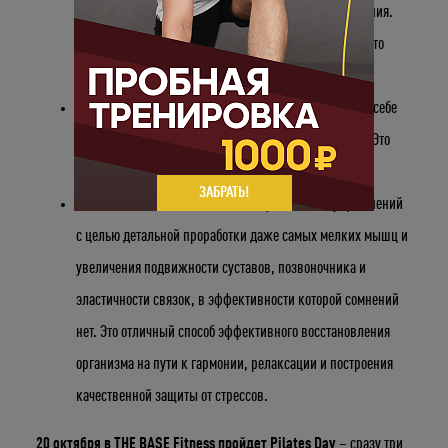
требуют энергии и эмоций, работы над собой и терпения.
Это также постоянное сбалансированное питание и, что
самое важное – отдых и восстановление.
Суббота
– это не только день вне офиса и шанс дать себе
послабления после высокого ритма рабочих будней . Это
возможность стать лучше и поработать над собой.
ЗАБРАТЬ!
Пилатес
– это не только система физических упражнений
с целью детальной проработки даже самых мелких мышц и
увеличения подвижности суставов, позвоночника и
эластичности связок, в эффективности которой сомнений
нет. Это отличный способ эффективного восстановления
организма на пути к гармонии, релаксации и построения
качественной защиты от стрессов.
20 октября в
THE
BASE Fitness пройдет Pilates Day
– сразу три