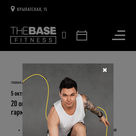
КРЫЛАТСКАЯ, 15
Открыть
меню
✖
ГЛАВНАЯ
НОВОСТИ И СОБЫТИЯ
20 ОКТЯБРЯ PILATES DAY – ДЕНЬ ТВОЕЙ ГАРМОНИИ
5 октября 2018
20 октября Pilates Day – день твоей
гармонии
Спорт
– это не только тренировки и нагрузки, которые