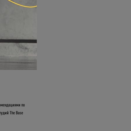
комендациями по
тудий The Base