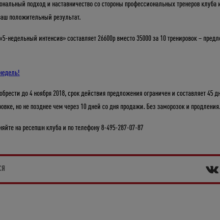
ональный подход и наставничество со стороны профессиональных тренеров клуба 
ваш положительный результат.
«
5-недельный интенсив» составляет 26600р вместо 35000 за 10 тренировок – пред
 недель!
обрести до 4 ноября 2018, срок действия предложения ограничен и составляет 45 д
ровке, но не позднее чем через 10 дней со дня продажи. Без заморозок и продления
няйте на ресепшн клуба и по телефону 8-495-287-07-87
СЯ