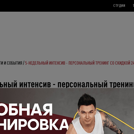
СТУДИИ
ТИ И СОБЫТИЯ
5-НЕДЕЛЬНЫЙ ИНТЕНСИВ - ПЕРСОНАЛЬНЫЙ ТРЕНИНГ СО СКИДКОЙ 
ьный интенсив - персональный тренин
й 24%
вляет специальный курс персонального тренинга, который разработан в виде полно
а. Его принцип строится на регулярности занятий в рамках пятинедельной трениро
авленной на жиросжигание и набор мышечной массы.