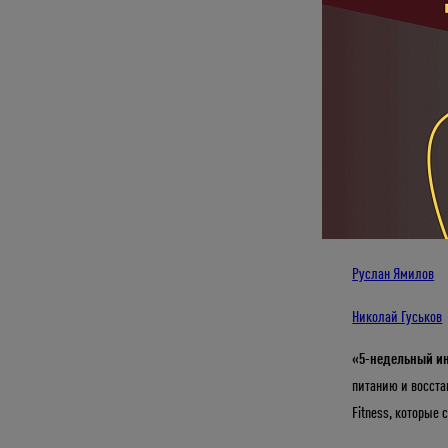
Знакомьтесь с т
Руслан Прошин
Людмила Бурмис
Сергей Могилев
Сергей Урсол
Татьяна Слуцкая
Руслан Ямилов
Николай Гуськов
«
5-недельный и
питанию и восста
Fitness, которые 