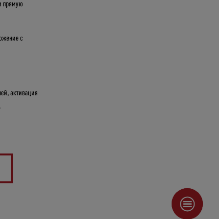
и прямую
ложение с
ней, активация
.