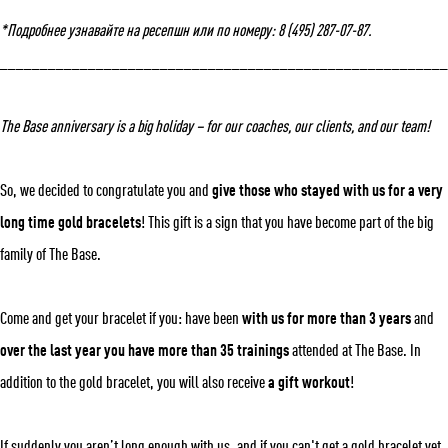
*Подробнее узнавайте на ресепшн или по номеру: 8 (495) 287-07-87.
_______________________________________________________
The Base anniversary is a big holiday – for our coaches, our clients, and our team!
Укажите ваш возраст
So, we decided to congratulate you and
give those who stayed with us for a very
long time gold bracelets
! This gift is a sign that you have become part of the big
Число
Месяц
Год
family of The Base.
Come and get your bracelet if you: have been
with us for more than 3 years
and
over the last year you have more than 35 trainings
attended at The Base. In
addition to the gold bracelet, you will also receive
a gift workout
!
If suddenly you aren’t long enough with us, and if you can't get a gold bracelet yet