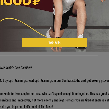
 – это тренировки для двоих: для тех, кому не хватает времени вместе. Это отличн
 пользой, пообщаться и, более того, зарядиться энергией и драйвом
! Возможно, 
 и погода не вдохновляет на прогулки? Встречайтесь в The Base!
Укажите ваш возраст
ит-тренировку в студию Combat и получайте по паре боксерских перчаток в аренду 
ЗАБРАТЬ!
Число
Месяц
Год
.21 – 31.08.21. Подробности акции узнавайте в отделе продаж или по номеру: 8 (495) 2
__________________________________________________________
more quality time together!
1, buy split trainings, visit split trainings in our Combat studio and get boxing gloves
 workouts for two people: for those who can’t spend enough time together. This is a great
municate and, moreover, get more energy and joy
! Perhaps you are tired of endless ca
spire you to go out. Let’s meet at The Base!