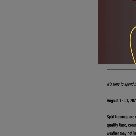
Сплит-тренировки
провести время с
бесконечных кафе
Приходите на спл
Срок акции: 01.08
_____________
It's time to spend 
August 1 - 31, 202
Split trainings are
quality time, com
weather may not in