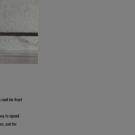
ый способ
вы устали от
бесплатно!
87-07-87.
 rent for free!
 way to
spend
fes, and the