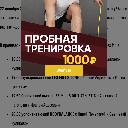
22 декабря 2021 года в 18:30 стартует долгожданный Les Mills Day!
Более
того, помимо невероятных направлений Les Mills и динамичной музыки, на этот
раз вас ждет небольшой новогодний сюрприз от команды The Base.
В преддверии праздника, с вами – команда инструкторов студии Les Mills:
18:30 зажигательный SH’BAM
с Мариной Бутримовой и Светланой
Куликовой
ЗАБРАТЬ!
19:00 функциональный LES MILLS TONE
с Иваном Авдеевым и Ильей
Гречиным
19:30 бросающий вызов LES MILLS GRIT ATHLETIC
с Анастасией
Погольша и Иваном Авдеевым
20:00 успокаивающий BODYBALANCE
с Ниной Пеньковой и Светланой
Куликовой