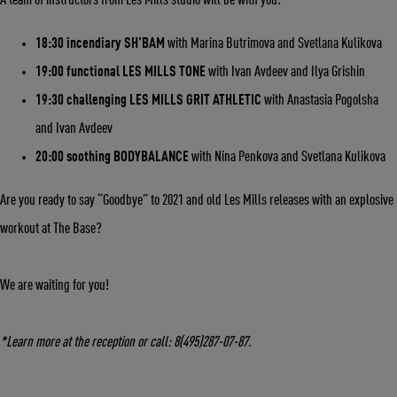
A team of instructors from Les Mills studio will be with you:
18:30 incendiary SH'BAM
with Marina Butrimova and Svetlana Kulikova
19:00 functional LES MILLS TONE
with Ivan Avdeev and Ilya Grishin
19:30 challenging LES MILLS GRIT ATHLETIC
with Anastasia Pogolsha
and Ivan Avdeev
20:00 soothing BODYBALANCE
with Nina Penkova and Svetlana Kulikova
Are you ready to say “Goodbye” to 2021 and old Les Mills releases with an explosive
workout at The Base?
We are waiting for you!
*Learn more at the reception or call: 8(495)287-07-87.