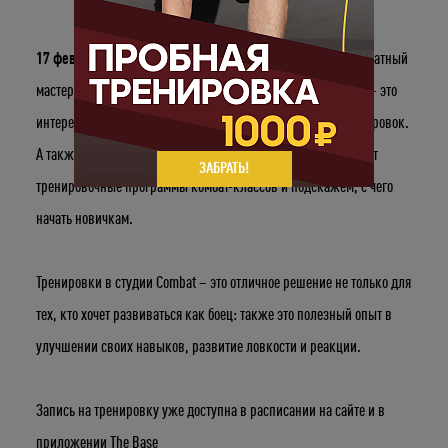
17 февраля с 11:00 до 13:00
мы проводим открытый бесплатный
мастер-класс, где мы расскажем, почему занятия в Combat – это
интересный, эффективный и доступный для всех вид тренировок.
А также изучим различные упражнения, которые составляют
ЗАБРАТЬ!
тренировочные программы комбат-классов и подскажем, с чего
начать новичкам.
Тренировки в студии Combat – это отличное решение не только для
тех, кто хочет развиваться как боец: также это полезный опыт в
улучшении своих навыков, развитие ловкости и реакции.
Укажите ваш возраст
Запись на тренировку уже доступна в расписании на сайте и в
Число
Месяц
Год
приложении The Base