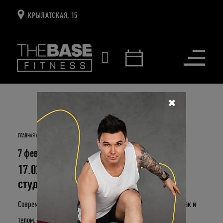
КРЫЛАТСКАЯ, 15
Открыть
меню
✖
ГЛАВНАЯ
НОВОСТИ И СОБЫТИЯ
17.02 - БЕСПЛАТНЫЙ МАСТЕР-КЛАСС В СТУДИИ COMBAT
7 февраля 2019
17.02 - бесплатный мастер-класс в
студии Combat
Современный человек должен быть сильным – как духом, так и
телом.